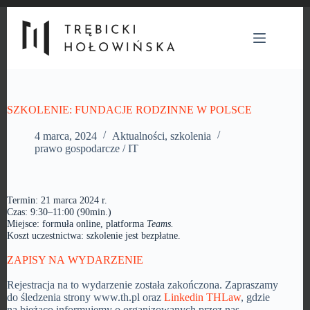
Przejdź
do
treści
SZKOLENIE: FUNDACJE RODZINNE W POLSCE
4 marca, 2024
Aktualności
,
szkolenia
prawo gospodarcze / IT
Termin: 21 marca 2024 r.
Czas: 9:30–11:00 (90min.)
Miejsce: formuła online, platforma
Teams.
Koszt uczestnictwa: szkolenie jest bezpłatne.
ZAPISY NA WYDARZENIE
Rejestracja na to wydarzenie została zakończona. Zapraszamy
do śledzenia strony www.th.pl oraz
Linkedin THLaw
, gdzie
na bieżąco informujemy o organizowanych przez nas