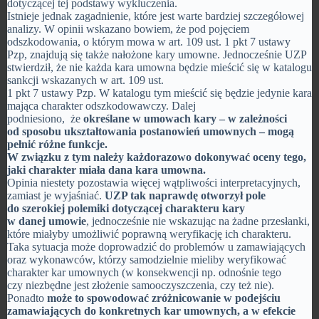
dotyczącej tej podstawy wykluczenia.
Istnieje jednak zagadnienie, które jest warte bardziej szczegółowej
analizy. W opinii wskazano bowiem, że pod pojęciem
odszkodowania, o którym mowa w art. 109 ust. 1 pkt 7 ustawy
Pzp, znajdują się także nałożone kary umowne. Jednocześnie UZP
stwierdził, że nie każda kara umowna będzie mieścić się w katalogu
sankcji wskazanych w art. 109 ust.
1 pkt 7 ustawy Pzp. W katalogu tym mieścić się będzie jedynie kara
mająca charakter odszkodowawczy. Dalej
podniesiono, że
określane w umowach kary – w zależności
od sposobu ukształtowania postanowień umownych – mogą
pełnić różne funkcje.
W związku z tym należy każdorazowo dokonywać oceny tego,
jaki charakter miała dana kara umowna.
Opinia niestety pozostawia więcej wątpliwości interpretacyjnych,
zamiast je wyjaśniać.
UZP tak naprawdę otworzył pole
do szerokiej polemiki dotyczącej charakteru kary
w danej umowie
, jednocześnie nie wskazując na żadne przesłanki,
które miałyby umożliwić poprawną weryfikację ich charakteru.
Taka sytuacja może doprowadzić do problemów u zamawiających
oraz wykonawców, którzy samodzielnie mieliby weryfikować
charakter kar umownych (w konsekwencji np. odnośnie tego
czy niezbędne jest złożenie samooczyszczenia, czy też nie).
Ponadto
może to spowodować zróżnicowanie w podejściu
zamawiających do konkretnych kar umownych, a w efekcie