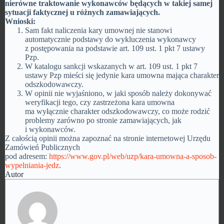
nierówne traktowanie wykonawców będących w takiej samej
sytuacji faktycznej u różnych zamawiających.
Wnioski:
Sam fakt naliczenia kary umownej nie stanowi
automatycznie podstawy do wykluczenia wykonawcy
z postępowania na podstawie art. 109 ust. 1 pkt 7 ustawy
Pzp.
W katalogu sankcji wskazanych w art. 109 ust. 1 pkt 7
ustawy Pzp mieści się jedynie kara umowna mająca charakter
odszkodowawczy.
W opinii nie wyjaśniono, w jaki sposób należy dokonywać
weryfikacji tego, czy zastrzeżona kara umowna
ma wyłącznie charakter odszkodowawczy, co może rodzić
problemy zarówno po stronie zamawiających, jak
i wykonawców.
Z całością opinii można zapoznać na stronie internetowej Urzędu
Zamówień Publicznych
pod adresem:
https://www.gov.pl/web/uzp/kara-umowna-a-sposob-
wypelniania-jedz
.
Autor