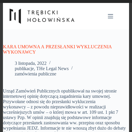
Przejdź
do
treści
KARA UMOWNA A PRZESŁANKI WYKLUCZENIA
WYKONAWCY
3 listopada, 2022
publikacje
,
THe Legal News
zamówienia publiczne
Urząd Zamówień Publicznych opublikował na swojej stronie
internetowej opinię dotyczącą zagadnienia kary umownej.
Przywołane odnosi się do przesłanki wykluczenia
wykonawcy – z powodu nieprawidłowości w realizacji
wcześniejszych umów – o której mowa w art. 109 ust. 1 pkt 7
ustawy Pzp. W opinii znajdują się podstawowe informacje
dotyczące przesłanek zastosowania ww. przepisu oraz sposobu
wypełniania JEDZ. Informacje te nie wnoszą zbyt dużo do debaty