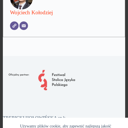
Wojciech Kołodziej
TRĘBICKI HOŁOWIŃSKA sp.k.
Plac Bernardyński 2/8, 02-901 Warszawa, (+48) 22 826 08
Używamy plików cookie, aby zapewnić najlepszą jakość