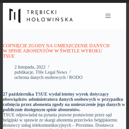
Przejdź
do
treści
COFNIĘCIE ZGODY NA UMIESZCZENIE DANYCH
W SPISIE ABONENTÓW W ŚWIETLE WYROKU
TSUE
2 listopada, 2022
publikacje
,
THe Legal News
ochrona danych osobowych / RODO
27 października TSUE wydał istotny wyrok dotyczący
obowiązków administratora danych osobowych w przypadku
cofnięcia przez abonenta zgody na umieszczenie jego danych w
publicznie dostępnym spisie abonentów.
TSUE odpowiadał na pytania prawne postawione przez sąd
belgijski w sprawie ze skargi abonenta przeciwko belgijskiemu
dostawcy usług telekomunikacyjnych – Proximus. Dostawca