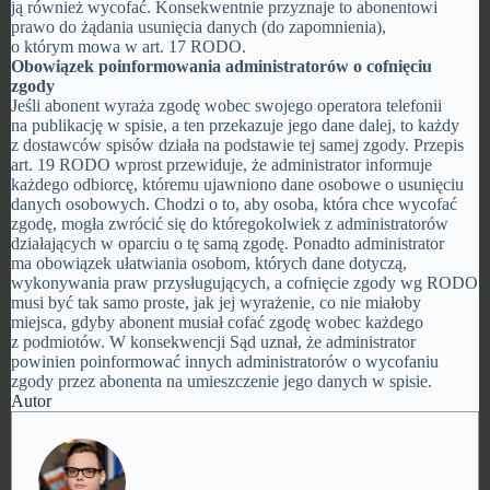
ją również wycofać. Konsekwentnie przyznaje to abonentowi
prawo do żądania usunięcia danych (do zapomnienia),
o którym mowa w art. 17 RODO.
Obowiązek poinformowania administratorów o cofnięciu
zgody
Jeśli abonent wyraża zgodę wobec swojego operatora telefonii
na publikację w spisie, a ten przekazuje jego dane dalej, to każdy
z dostawców spisów działa na podstawie tej samej zgody. Przepis
art. 19 RODO wprost przewiduje, że administrator informuje
każdego odbiorcę, któremu ujawniono dane osobowe o usunięciu
danych osobowych. Chodzi o to, aby osoba, która chce wycofać
zgodę, mogła zwrócić się do któregokolwiek z administratorów
działających w oparciu o tę samą zgodę. Ponadto administrator
ma obowiązek ułatwiania osobom, których dane dotyczą,
wykonywania praw przysługujących, a cofnięcie zgody wg RODO
musi być tak samo proste, jak jej wyrażenie, co nie miałoby
miejsca, gdyby abonent musiał cofać zgodę wobec każdego
z podmiotów. W konsekwencji Sąd uznał, że administrator
powinien poinformować innych administratorów o wycofaniu
zgody przez abonenta na umieszczenie jego danych w spisie.
Autor