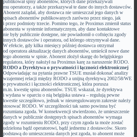
publikował spisy abonentów, których dane przekazywali
mu operatorzy, a także przekazywał te dane do innych dostawców.
Abonent zażądał, aby dostawca nie umieszczał jego danych w
spisach abonentów publikowanych zarówno przez niego, jak
i przez podmioty trzecie. Pomimo tego, że Proximus zmienił status
abonenta w systemie informatycznym, aby dane kontaktowe
nie były publicznie dostępne, nie powiadomił o cofnięciu zgody
innych dostawców i operatora, od którego otrzymywał dane.
W efekcie, gdy kilka miesięcy później dostawca otrzymał
od operatora aktualizację danych abonentów, umieścił nowe dane
tego abonenta w spisie. Abonent złożył skargę do belgijskiego
regulatora, który nałożył na Proximus karę za naruszenie RODO.
RODO a Dyrektywa o prywatności i łączności elektronicznej
Odpowiadając na pytania prawne TSUE musiał dokonać analizy
wzajemnej relacji między RODO a unijną dyrektywą 2002/58/WE
o prywatności i łączności elektronicznej, która porusza
m.in. kwestię spisu abonentów. TSUE wskazał, że dyrektywa
i wydana w oparciu o nią belgijska ustawa – regulują pewne
kwestie szczegółowo, jednak w nieuregulowanym zakresie należy
stosować RODO. W szczególności tak samo powinna być
rozumiana zgoda. W konsekwencji stwierdzono, że umieszczenie
danych w publicznie dostępnych spisach abonentów wymaga
zgody w rozumieniu RODO, przy czym zgoda ta może zostać
udzielona bądź operatorowi, bądź jednemu z dostawców. Skoro
podstawą do umieszczenia danych jest zgoda, to abonent może