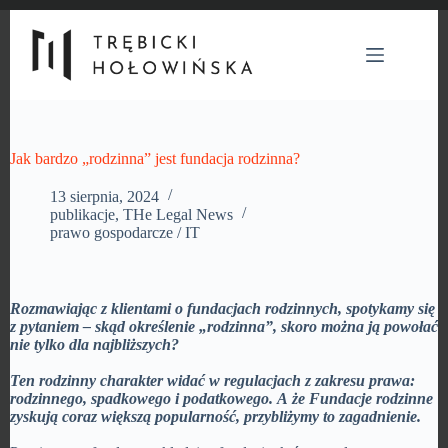
Przejdź
do
treści
Jak bardzo „rodzinna” jest fundacja rodzinna?
13 sierpnia, 2024
publikacje
,
THe Legal News
prawo gospodarcze / IT
Rozmawiając z klientami o fundacjach rodzinnych, spotykamy się
z pytaniem – skąd określenie „rodzinna”, skoro można ją powołać
nie tylko dla najbliższych?
Ten rodzinny charakter widać w regulacjach z zakresu prawa:
rodzinnego, spadkowego i podatkowego.
A że Fundacje rodzinne
zyskują coraz większą popularność, przybliżymy to zagadnienie.