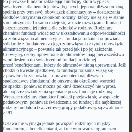
Po pierwsze fundator zakładając fundację, która wypłaca
świadczenia dla beneficjentów, będących jego najbliższa rodziną,
spełnia przy tym swój obowiązek alimentacyjny
–
dostarczania
środków utrzymania członkom rodziny, którzy nie są się w stanie
sami utrzymać. To samo dzieje się w razie rozwiązania fundacji
i przeznaczenia jej mienia dla członków rodziny. Rodzinny
charakter fundacji widać też w ukształtowaniu odpowiedzialności
za zobowiązania alimentacyjne – fundacja rodzinna odpowiada
solidarnie z fundatorem za jego zobowiązania z tytułu obowiązku
alimentacyjnego – powstałe tak przed jak i po jej założeniu.
Co więcej, osoby uprawnione do alimentów mają pierwszeństwo
w odniesieniu do świadczeń od fundacji rodzinnej
przed beneficjentami, którzy do alimentów nie są uprawnieni. Jeśli
chodzi o kwestie spadkowe, to fundacja rodzinna wiążę się
z prawem do zachowku – uprawnieniem najbliższych
spadkodawcy (fundatora) do otrzymania określonej wartości
ze spadku, ponieważ można po kimś dziedziczyć nie wprost,
ale poprzez świadczenia spełniane przez fundację rodzinną.
Wreszcie rodzinny charakter fundacji przejawia się w aspekcie
podatkowym, ponieważ świadczenia od fundacji dla najbliższej
rodziny fundatora tzw. zerowej grupy podatkowej, są zwolnione
z PIT.
Ustawa nie wymaga jednak powiązań rodzinnych między
fundatorem, a beneficjentami, ani nie wprowadza ograniczeń