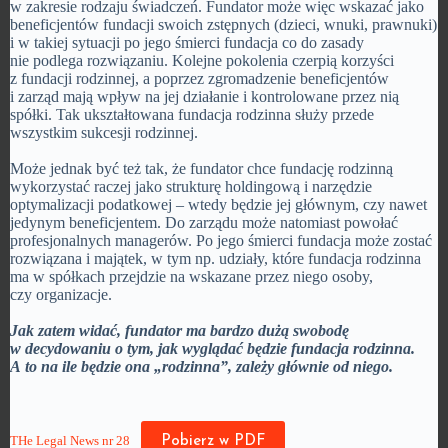
w zakresie rodzaju świadczeń. Fundator może więc wskazać jako
beneficjentów fundacji swoich zstępnych (dzieci, wnuki, prawnuki)
i w takiej sytuacji po jego śmierci fundacja co do zasady
nie podlega rozwiązaniu. Kolejne pokolenia czerpią korzyści
z fundacji rodzinnej, a poprzez zgromadzenie beneficjentów
i zarząd mają wpływ na jej działanie i kontrolowane przez nią
spółki. Tak ukształtowana fundacja rodzinna służy przede
wszystkim sukcesji rodzinnej.
Może jednak być też tak, że fundator chce fundację rodzinną
wykorzystać raczej jako strukturę holdingową i narzędzie
optymalizacji podatkowej – wtedy będzie jej głównym, czy nawet
jedynym beneficjentem. Do zarządu może natomiast powołać
profesjonalnych managerów. Po jego śmierci fundacja może zostać
rozwiązana i majątek, w tym np. udziały, które fundacja rodzinna
ma w spółkach przejdzie na wskazane przez niego osoby,
czy organizacje.
Jak zatem widać, fundator ma bardzo dużą swobodę
w decydowaniu o tym, jak wyglądać będzie fundacja rodzinna.
A to na ile będzie ona „rodzinna”, zależy głównie od niego.
THe Legal News nr 28
Pobierz w PDF