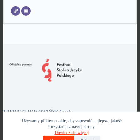
TRĘBICKI HOŁOWIŃSKA sp.k.
Plac Bernardyński 2/8, 02-901 Warszawa, (+48) 22 826 08
Używamy plików cookie, aby zapewnić najlepszą jakość
58,
kancelaria@th.pl
korzystania z naszej strony.
NIP 7011113711, KRS 0001000945
Dowiedz się więcej