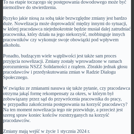
To na etapie toczącego się postępowania dowodowego może być
niemożliwe do stwierdzenia.
Ryzyko jakie niosą za sobą takie bezwzględne zmiany jest bardzo
duże. Nowelizacja może doprowadzić między innymi do sytuacji,
w której pracodawca niejednokrotnie będzie musiał dalej zatrudniać
pracownika, który działa na jego niekorzyść, mobbinguje innych
pracowników czy wykonuje swoje obowiązki pod wpływem
alkoholu.
Ponadto, budzącym wiele wątpliwości jest także sam proces
przyjęcia nowelizacji. Zmiany zostały wprowadzone w ramach
porozumienia NSZZ Solidarności z rządem. Zbrakło jednak głosu
pracodawców i przedyskutowania zmian w Radzie Dialogu
Społecznego.
W związku ze zmianami nasuwa się także pytanie, czy pracodawca
otrzyma jakąś formę rekompensaty za okres, w którym był
zobowiązany przez sąd do przywrócenia pracownika do pracy,
w przypadku zakończenia postępowania na korzyść pracodawcy?
Na ten moment nowelizacja tego nie przewiduje, a przecież jest
szereg spraw koniec końców rozstrzyganych na korzyść
pracodawców.
Zmiany mają wejść w życie 1 stycznia 2024 r.