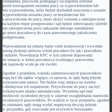
Dokładniej, pracownik podlegający szczególnej ochronie
przed rozwiązaniem stosunku pracy za wypowiedzeniem lub
bez wypowiedzenia, który będzie dochodził roszczenia o uznanie
wypowiedzenia stosunku pracy za bezskuteczne lub
o przywrócenie do pracy, może złożyć wniosek o zabezpieczenie
na każdym etapie postępowania i sąd będzie zobowiązany udzielić
mu zabezpieczenia przez nakazanie dalszego zatrudnienia
go przez pracodawcę do czasu prawomocnego zakończenia
postępowania.
Wprowadzenie tej zmiany budzi wiele kontrowersji i wywołało
szereg dyskusji zarówno wśród pracodawców jak i prawników
i sędziów. Nowelizacja KPC w tym zakresie doprowadzi
do sytuacji, w której pracodawca zwalniający pracownika
tak naprawdę wcale go nie zwolni.
Zgodnie z projektem, wnioski zainteresowanych pracowników
mają być dla sądów wiążące, co sprawia, że sądy będą jedynie
wykonawcami ustawy. Nie będzie więc miejsca na rzetelne
i obiektywne ich rozpatrzenie. Przywrócenie do pracy ma być
wykonywane niejako automatycznie. Wcześniej sąd miał
możliwość swobodnej decyzji w zakresie uwzględniania stanowisk
zwolnionych pracowników. Po wejściu w życie przepisów, zgodnie
ze zmianami, sądy mogą wydać negatywną decyzję jedynie
w przypadku, gdy roszczenie jest oczywiście bezzasadne.