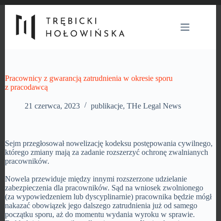
Przejdź
do
treści
Pracownicy z gwarancją zatrudnienia w okresie sporu
z pracodawcą
21 czerwca, 2023
publikacje
,
THe Legal News
Sejm przegłosował nowelizację kodeksu postępowania cywilnego,
którego zmiany mają za zadanie rozszerzyć ochronę zwalnianych
pracowników.
Nowela przewiduje między innymi rozszerzone udzielanie
zabezpieczenia dla pracowników. Sąd na wniosek zwolnionego
(za wypowiedzeniem lub dyscyplinarnie) pracownika będzie mógł
nakazać obowiązek jego dalszego zatrudnienia już od samego
początku sporu, aż do momentu wydania wyroku w sprawie.