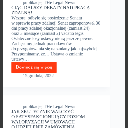
publikacje
,
THe Legal News
ogłoszone,
CIĄG DALSZY DEBATY NAD PRACĄ
a 13
maja
ZDALNĄ!
2023
Wczoraj odbyło się posiedzenie Senatu
wejdzie
w sprawie pracy zdalnej! Senat zaproponował 30
w życie
dni pracy zdalnej okazjonalnej (zamiast 24)
oraz 3 miesiące (zamiast 2) vacatio legis.
Ostateczne losy ustawy nie są jeszcze pewne.
Zachęcamy jednak pracodawców
do przygotowania się na zmiany jak najszybciej.
Przypominamy, że… Ustawa o zmianie
ustawy…
Dowiedz się więcej
CIĄG
DALSZY
15 grudnia, 2022
DEBATY
NAD PRACĄ
ZDALNĄ!
publikacje
,
THe Legal News
JAK SKUTECZNIE WALCZYĆ
O SATYSFAKCJONUJĄCY POZIOM
WALORYZACJI W UMOWACH
O UDZIELENIE ZAMÓWIENIA