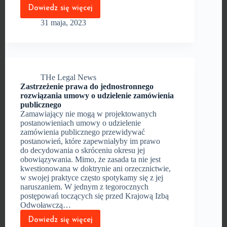
Dowiedz się więcej
Obowiązkowe
e-
31 maja, 2023
faktury
coraz
bliżej?
THe Legal News
Zastrzeżenie prawa do jednostronnego
rozwiązania umowy o udzielenie zamówienia
publicznego
Zamawiający nie mogą w projektowanych
postanowieniach umowy o udzielenie
zamówienia publicznego przewidywać
postanowień, które zapewniałyby im prawo
do decydowania o skróceniu okresu jej
obowiązywania. Mimo, że zasada ta nie jest
kwestionowana w doktrynie ani orzecznictwie,
w swojej praktyce często spotykamy się z jej
naruszaniem. W jednym z tegorocznych
postępowań toczących się przed Krajową Izbą
Odwoławczą…
Dowiedz się więcej
Zastrzeżenie