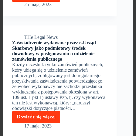
prawa
25 maja, 2023
do jednostronnego
rozwiązania
umowy
o udzielenie
zamówienia
publicznego
THe Legal News
Zaświadczenie wydawane przez e-Urząd
Skarbowy jako podmiotowy środek
dowodowy w postępowaniu o udzielenie
zamówienia publicznego
Każdy uczestnik rynku zamówień publicznych,
który ubiega się o udzielenie zamówień
publicznych, zobligowany jest do regularnego
pozyskiwania zaświadczenia potwierdzającego,
że wobec wykonawcy nie zachodzi przesłanka
wykluczenia z postępowania określona w art.
109 ust. 1 pkt 1) ustawy Pzp, tj. czy wykonawca
ten nie jest wykonawcą, który: „naruszył
obowiązki dotyczące płatności…
Dowiedz się więcej
Zaświadczenie
wydawane
17 maja, 2023
przez e-
Urząd