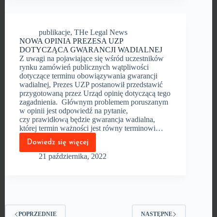
ABONENTÓW W
ŚWIETLE
WYROKU
TSUE
publikacje
,
THe Legal News
NOWA OPINIA PREZESA UZP
DOTYCZĄCA GWARANCJI WADIALNEJ
Z uwagi na pojawiające się wśród uczestników
rynku zamówień publicznych wątpliwości
dotyczące terminu obowiązywania gwarancji
wadialnej, Prezes UZP postanowił przedstawić
przygotowaną przez Urząd opinię dotyczącą tego
zagadnienia. Głównym problemem poruszanym
w opinii jest odpowiedź na pytanie,
czy prawidłową będzie gwarancja wadialna,
której termin ważności jest równy terminowi…
Dowiedz się więcej
NOWA
OPINIA
21 października, 2022
PREZESA
UZP
DOTYCZĄCA
GWARANCJI
WADIALNEJ
POPRZEDNIE
NASTĘPNE