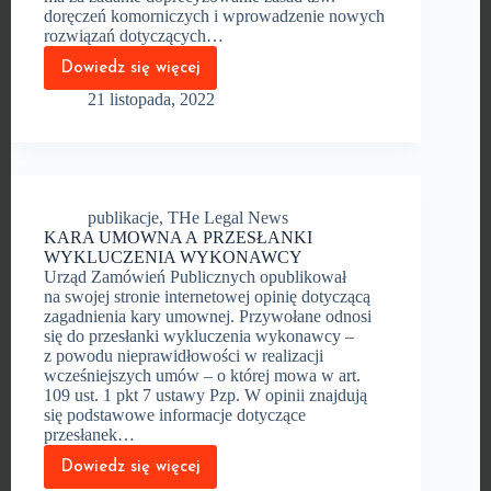
doręczeń komorniczych i wprowadzenie nowych
rozwiązań dotyczących…
Dowiedz się więcej
KOLEJNY
PROJEKT
21 listopada, 2022
ZNACZĄCYCH
ZMIAN
W KODEKSIE
POSTĘPOWANIA
CYWILNEGO
publikacje
,
THe Legal News
KARA UMOWNA A PRZESŁANKI
WYKLUCZENIA WYKONAWCY
Urząd Zamówień Publicznych opublikował
na swojej stronie internetowej opinię dotyczącą
zagadnienia kary umownej. Przywołane odnosi
się do przesłanki wykluczenia wykonawcy –
z powodu nieprawidłowości w realizacji
wcześniejszych umów – o której mowa w art.
109 ust. 1 pkt 7 ustawy Pzp. W opinii znajdują
się podstawowe informacje dotyczące
przesłanek…
Dowiedz się więcej
KARA
UMOWNA