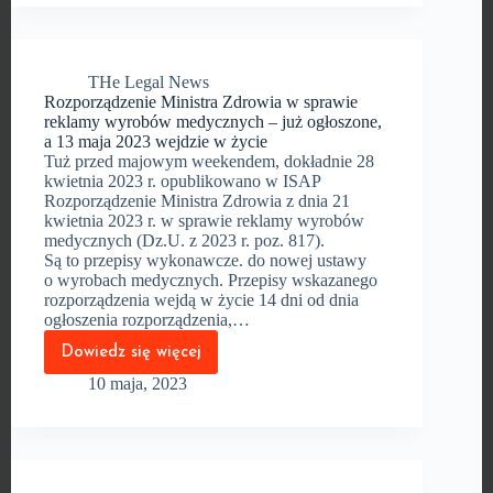
Skarbowy
jako
podmiotowy
środek
dowodowy
THe Legal News
w postępowaniu
Rozporządzenie Ministra Zdrowia w sprawie
o udzielenie
zamówienia
reklamy wyrobów medycznych – już ogłoszone,
publicznego
a 13 maja 2023 wejdzie w życie
Tuż przed majowym weekendem, dokładnie 28
kwietnia 2023 r. opublikowano w ISAP
Rozporządzenie Ministra Zdrowia z dnia 21
kwietnia 2023 r. w sprawie reklamy wyrobów
medycznych (Dz.U. z 2023 r. poz. 817).
Są to przepisy wykonawcze. do nowej ustawy
o wyrobach medycznych. Przepisy wskazanego
rozporządzenia wejdą w życie 14 dni od dnia
ogłoszenia rozporządzenia,…
Dowiedz się więcej
Rozporządzenie
Ministra
10 maja, 2023
Zdrowia
w sprawie
reklamy
wyrobów
medycznych
–
już