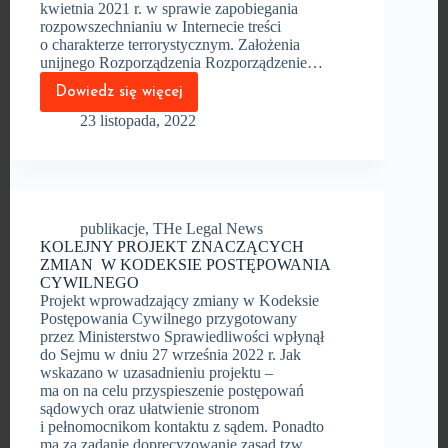
kwietnia 2021 r. w sprawie zapobiegania
rozpowszechnianiu w Internecie treści
o charakterze terrorystycznym. Założenia
unijnego Rozporządzenia Rozporządzenie…
Dowiedz się więcej
WALKA
Z TERRORYZMEM
23 listopada, 2022
W SIECI,
CZYLI
O NADCHODZĄCEJ
NOWELIZACJI
publikacje
,
THe Legal News
KOLEJNY PROJEKT ZNACZĄCYCH
ZMIAN W KODEKSIE POSTĘPOWANIA
CYWILNEGO
Projekt wprowadzający zmiany w Kodeksie
Postępowania Cywilnego przygotowany
przez Ministerstwo Sprawiedliwości wpłynął
do Sejmu w dniu 27 września 2022 r. Jak
wskazano w uzasadnieniu projektu –
ma on na celu przyspieszenie postępowań
sądowych oraz ułatwienie stronom
i pełnomocnikom kontaktu z sądem. Ponadto
ma za zadanie doprecyzowanie zasad tzw.