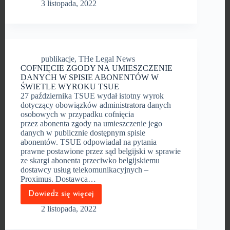
3 listopada, 2022
A PRZESŁANKI
WYKLUCZENIA
WYKONAWCY
publikacje
,
THe Legal News
COFNIĘCIE ZGODY NA UMIESZCZENIE
DANYCH W SPISIE ABONENTÓW W
ŚWIETLE WYROKU TSUE
27 października TSUE wydał istotny wyrok
dotyczący obowiązków administratora danych
osobowych w przypadku cofnięcia
przez abonenta zgody na umieszczenie jego
danych w publicznie dostępnym spisie
abonentów. TSUE odpowiadał na pytania
prawne postawione przez sąd belgijski w sprawie
ze skargi abonenta przeciwko belgijskiemu
dostawcy usług telekomunikacyjnych –
Proximus. Dostawca…
Dowiedz się więcej
COFNIĘCIE
ZGODY
2 listopada, 2022
NA UMIESZCZENIE
DANYCH
W SPISIE