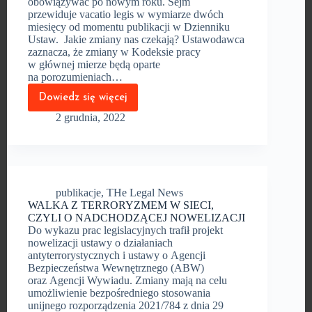
obowiązywać po nowym roku. Sejm
przewiduje vacatio legis w wymiarze dwóch
miesięcy od momentu publikacji w Dzienniku
Ustaw. Jakie zmiany nas czekają? Ustawodawca
zaznacza, że zmiany w Kodeksie pracy
w głównej mierze będą oparte
na porozumieniach…
Dowiedz się więcej
PRACA
ZDALNA
2 grudnia, 2022
W KODEKSIE
PRACY
–
JAKIE
ZMIANY?
publikacje
,
THe Legal News
WALKA Z TERRORYZMEM W SIECI,
CZYLI O NADCHODZĄCEJ NOWELIZACJI
Do wykazu prac legislacyjnych trafił projekt
nowelizacji ustawy o działaniach
antyterrorystycznych i ustawy o Agencji
Bezpieczeństwa Wewnętrznego (ABW)
oraz Agencji Wywiadu. Zmiany mają na celu
umożliwienie bezpośredniego stosowania
unijnego rozporządzenia 2021/784 z dnia 29