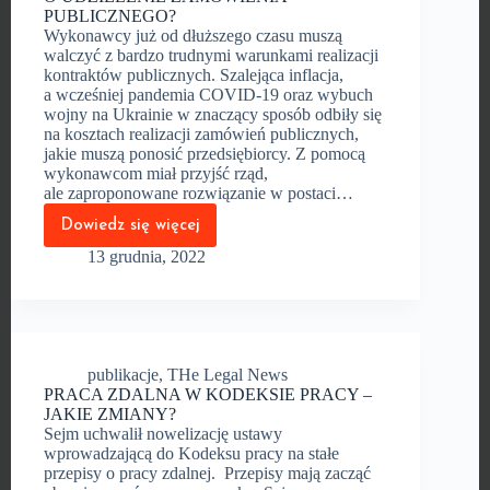
PUBLICZNEGO?
Wykonawcy już od dłuższego czasu muszą
walczyć z bardzo trudnymi warunkami realizacji
kontraktów publicznych. Szalejąca inflacja,
a wcześniej pandemia COVID-19 oraz wybuch
wojny na Ukrainie w znaczący sposób odbiły się
na kosztach realizacji zamówień publicznych,
jakie muszą ponosić przedsiębiorcy. Z pomocą
wykonawcom miał przyjść rząd,
ale zaproponowane rozwiązanie w postaci…
Dowiedz się więcej
JAK
SKUTECZNIE
13 grudnia, 2022
WALCZYĆ
O SATYSFAKCJONUJĄCY
POZIOM
WALORYZACJI
W UMOWACH
O UDZIELENIE
ZAMÓWIENIA
publikacje
,
THe Legal News
PUBLICZNEGO?
PRACA ZDALNA W KODEKSIE PRACY –
JAKIE ZMIANY?
Sejm uchwalił nowelizację ustawy
wprowadzającą do Kodeksu pracy na stałe
przepisy o pracy zdalnej. Przepisy mają zacząć